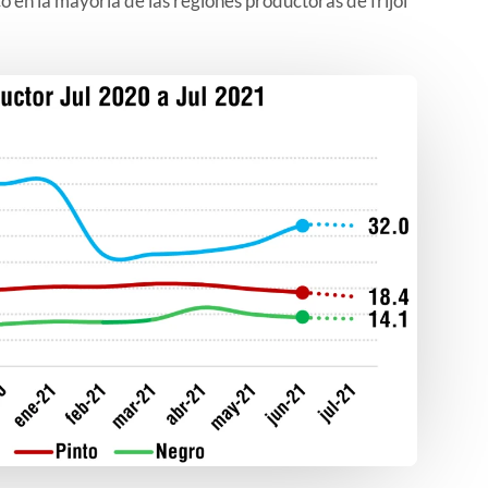
o en la mayoría de las regiones productoras de frijol