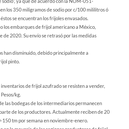
 de sodio”, ya que de acuerdo con la NOM-051-
n los 350 miligramos de sodio por c/100 mililitros ó
éstos se encuentran los frijoles envasados.
o los embarques de frijol americano a México,
de 2020. Su envío se retrasó por las medidas
dos han disminuido, debido principalmente a
jol pinto.
nventarios de frijol azufrado se resisten a vender,
5 Pesos/kg.
de las bodegas de los intermediarios permanecen
r parte de los productores. Actualmente reciben de 20
0-150 tm por semana en noviembre-enero.