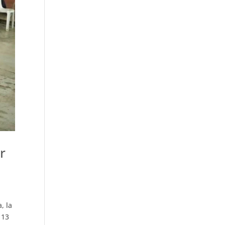
r
, la
 13