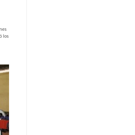
ones
ó los